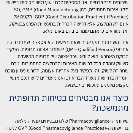
שירותים פרמצבטיים. אנו מספקים לכם ייעוץ וליווי מקיפים ביישום
תקני איכות מחמירים, כגון ISO, GMP (Good Manufacturing
Practice) ו-GDP (Good Distribution Practice). תקנים אלו
אינם רק המלצה, אלא דרישה הכרחית בתעשיית הפרמצבטיקה,
ואנו מוודאים כי אתם עומדים בהם באופן מלא.
אחד השירותים הקריטיים שאנו מציעים הוא אספקת שירותי רוקח
אחראי (QP – Qualified Person) לשחרור אצוות תרופות. תפקיד
הרוקח האחראי הוא לוודא שכל אצווה של תרופות המיועדת
לשיווק עומדת בכל דרישות האיכות והרגולציה המחמירות, טרם
שחרורה לשוק. זהו תפקיד בעל אחריות עצומה, הדורש ניסיון מוכח
ועמידה בדרישות משרד הבריאות, ואנו מעמידים לרשותכם אנשי
מקצוע מיומנים ומוכשרים לביצועו.
כיצד אנו מבטיחים בטיחות תרופתית
מתמשכת?
שירותי ה-Pharmacovigilance שלנו מבטיחים עמידה מלאה
בדרישות ה-GVP (Good Pharmacovigilance Practices) לניטור