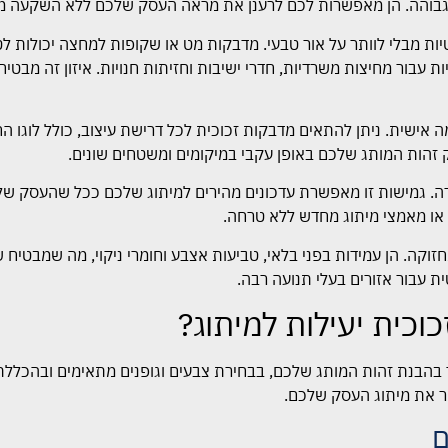
גבוהה. הן מאפשרות לכם לרענן את מראה העסק שלכם ללא השקעה מ
ת מבלי לוותר על אור טבעי. מדבקות מט או שקופות למחצה יכולות ל
 עבור מחיצות משרדיות, חדרי ישיבות וחזיתות חנויות. איזון זה מבטי
ה אישית. ניתן להתאים מדבקות זכוכית לכל דרישת עיצוב, כולל לוגו 
ק זהות המותג שלכם באופן עקבי במיקומים ומשטחים שונים.
רה. גמישות זו מאפשרת עדכונים מהירים למיתוג שלכם ככל שהעסק של
ם או מאמצי מיתוג מחדש ללא טרחה.
זוקה. הן עמידות בפני בלאי, טביעות אצבע וחומרי ניקוי, מה שמבטיח 
ת עבור אזורים בעלי תנועה רבה.
וכית יעילות למיתוג?
ך בהבנת זהות המותג שלכם, בבחירת צבעים וגופנים מתאימים ובהכללת ל
 את מיתוג העסק שלכם.
ם