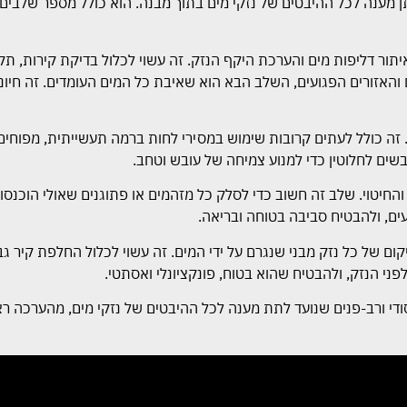
ן מענה לכל ההיבטים של נזקי מים בתוך מבנה. הוא כולל מספר שלבים 
תור דליפות מים והערכת היקף הנזק. זה עשוי לכלול בדיקת קירות, תק
ם והאזורים הפגועים, השלב הבא הוא שאיבת כל המים העומדים. זה חיוני
זה כולל לעתים קרובות שימוש במסירי לחות ברמה תעשייתית, מפוחים 
יבשים לחלוטין כדי למנוע צמיחה של עובש וטחב.
החיטוי. שלב זה חשוב כדי לסלק כל מזהמים או פתוגנים שאולי הוכנסו ע
עים, ולהבטיח סביבה בטוחה ובריאה.
יקום של כל נזק מבני שנגרם על ידי המים. זה עשוי לכלול החלפת קיר גבס
י הנזק, ולהבטיח שהוא בטוח, פונקציונלי ואסתטי.
ודי ורב-פנים שנועד לתת מענה לכל ההיבטים של נזקי מים, מהערכה ראשונ