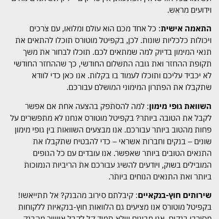
וידועים מראש.
התאמה אישית
: כל אחד מכם הוא עולם ומלואו, עם צרכים
ויכולות כלכליות שונות. לכן, בקפיטל מוטורס תוכלו להתאים את
תנאי המימון בדיוק למה שמתאים לכם. תוכלו לבחור את משך
תקופת ההחזר ואת גובה התשלום החודשי, כך שההחזר החודשי
לא יכביד עליכם ותוכלו לעמוד בו בקלות. אנו כאן כדי לוודא
שתקבלו את הפתרון המימוני המושלם עבורכם.
השוואת גופי מימון
: למה להסתפק בהצעה אחת אם אפשר
לקבל את הטובה ביותר? בקפיטל מוטורס אנחנו לא מתפשרים על
פחות מהטוב ביותר עבורכם. אנו מבצעים השוואות בין גופי מימון
שונים – בנקים וחברות אשראי – כדי להבטיח שתקבלו את
התנאים הטובים ביותר שאפשר. אנו עובדים עם כל הגופים
המובילים בשוק, ויודעים להשיג עבורכם את הריביות הנמוכות
ביותר ואת התנאים הנוחים ביותר.
שירותים חוץ-בנקאיים
: קיבלתם סירוב מהבנק? אל תתייאשו!
בקפיטל מוטורס אנו מציעים גם הלוואות חוץ-בנקאיות ללקוחות
מסורבי בנקים. אנו מבינים שלא תמיד קל לקבל אישור מהבנק,