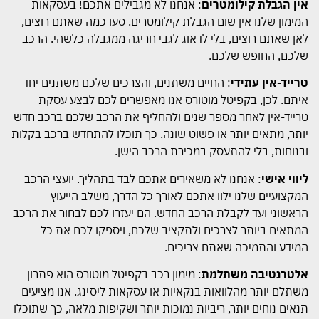
אין הגבלת קילומטרים
: אנחנו לא מגבילים אתכם! בעסקאות
המימון שלנו אין שום הגבלת קילומטרים. סעו כמה שאתם רוצים,
לאן שאתם רוצים, בלי לדאוג לגבי חריגה ממגבלה כלשהי. הרכב
שלכם, החופש שלכם.
טרייד-אין עתידי
: החיים משתנים, והצרכים שלכם משתנים יחד
איתם. לכן, בקפיטל מוטורס אנו מאפשרים לכם לבצע עסקת
טרייד-אין לאחר מספר שנים ולהחליף את הרכב שלכם ברכב חדש
יותר, מתאים יותר או פשוט שונה. כך תוכלו להתחדש ברכב בקלות
ובנוחות, בלי להתעסק במכירת הרכב הישן.
ליווי אישי
: אנחנו לא משאירים אתכם לבד בתהליך. יועצי הרכב
המקצועיים שלנו ילוו אתכם לאורך כל הדרך, משלב הייעוץ
הראשוני ועד לקבלת הרכב החדש. הם יעזרו לכם לבחור את הרכב
המתאים ביותר לצרכים ולתקציב שלכם, ויספקו לכם את כל
המידע והתמיכה שאתם צריכים.
אלטרנטיבה משתלמת
: מימון רכב בקפיטל מוטורס הוא פתרון
משתלם יותר מהלוואות בנקאיות או עסקאות ליסינג. אנו מציעים
תנאים נוחים יותר, ריביות נמוכות יותר ושקיפות מלאה, כך שתוכלו